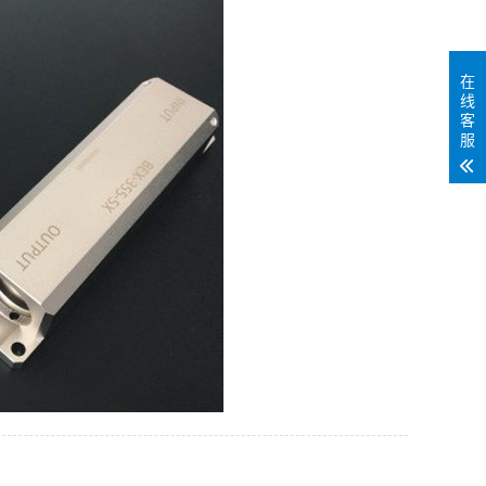
在
线
客
服