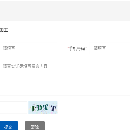
加工
*
手机号码：
提交
清除