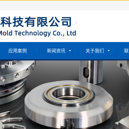
应用案例
新闻资讯
关于我们
联