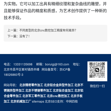
为实物。它可以加工出具有精细纹理和复杂曲线的雕塑，并
且能够保证作品的精度和质感，为艺术创作提供了一种新的
技术手段。
上一篇：
不同类型的北京cnc数控加工精度有何差异？
下一篇：没有了！
电话： 13331135698 邮箱：boruigj@163.com 地址：
北京市昌平区崔村镇西辛峰 网站备案号：
京ICP备
18026860号-3
网站导航：
北京精密零件加工
北京铝合金异型件加工
北京不
微信扫一扫
锈钢异型件加工
北京不锈钢零件加工
北京钛合金加工
北京铝
合金零件加工
北京军工零件加工
北京cnc数控加工
北京手板
加工
北京机械加工厂
sitemaps
北京SEO
支持：
中网四极