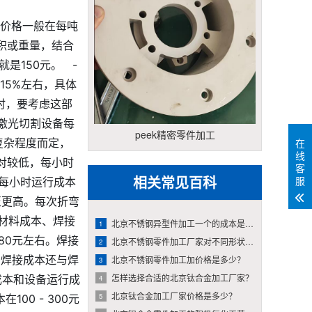
锈钢价格一般在每吨
体积或重量，结合
是150元。 -
15%左右，具体
时，要考虑这部
。激光切割设备每
peek精密零件加工
复杂程度而定，
在
线
相对较低，每小时
客
相关常见百科
服
备每小时运行成本
至更高。每次折弯
接材料成本、焊接
北京不锈钢异型件加工一个的成本是如何计算的？
1
80元左右。焊接
北京不锈钢零件加工厂家对不同形状的收费有何差异？
2
。焊接成本还与焊
北京不锈钢零件加工加价格是多少？
3
怎样选择合适的北京钛合金加工厂家？
成本和设备运行成
4
北京钛合金加工厂家价格是多少？
5
0 - 300元