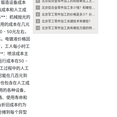
北京铝合金零件加工的阳极氧化工艺有哪些优势和不足？
6
：锻造设备成本
北京铝合金零件加工多少钱？和哪些因素有关系？
7
具成本和人工成
北京军工零件加工的价格是多少？价格受哪些因素影响？
8
本**：机械抛光的
北京军工零件加工关键技术有哪些？
9
使用的成本在几元
北京军工零件加工具有哪些方面的特点和要求？
10
- 50元左右，
成本。电镀液价格因
左右，工人每小时工
**：喷涂成本主
行成本在50 -
个加工过程中的人工
可能在几百元到
资也包含在人工成
使用的各种设备，
格、使用寿命和
备折旧成本约为
分摊到每个异型